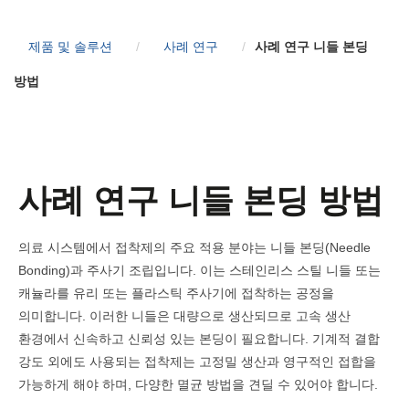
품질관리
제품
제품 및 솔루션
/
사례 연구
/
사례 연구 니들 본딩
방법
다운로드
도움이 필요하십니까? 연락처 :
사례 연구
니들 본딩 방법
Phone:
+82 02-6369-9183
이메일:
Ljh0302@gmail.com
의료 시스템에서 접착제의 주요 적용 분야는 니들 본딩(Needle
도움이 필요하십니까? 연락처 :
Bonding)과 주사기 조립입니다. 이는 스테인리스 스틸 니들 또는
문의
캐뉼라를 유리 또는 플라스틱 주사기에 접착하는 공정을
Phone:
+82 02-6369-9183
의미합니다. 이러한 니들은 대량으로 생산되므로 고속 생산
환경에서 신속하고 신뢰성 있는 본딩이 필요합니다. 기계적 결합
이메일:
Ljh0302@gmail.com
강도 외에도 사용되는 접착제는 고정밀 생산과 영구적인 접합을
가능하게 해야 하며, 다양한 멸균 방법을 견딜 수 있어야 합니다.
문의