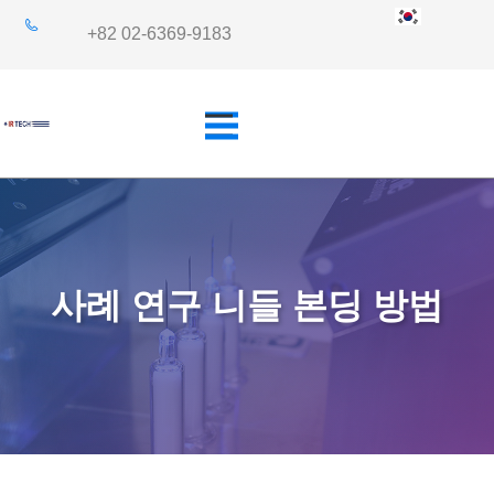
+82 02-6369-9183
개요
산업 분야
사례 연구 니들 본딩 방법
쿼츠사양
응용 분야