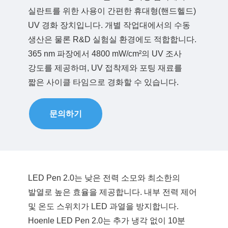
실란트를 위한 사용이 간편한 휴대형(핸드헬드)
품질관리
제품
UV 경화 장치입니다. 개별 작업대에서의 수동
생산은 물론 R&D 실험실 환경에도 적합합니다.
365 nm 파장에서 4800 mW/cm²의 UV 조사
강도를 제공하며, UV 접착제와 포팅 재료를
다운로드
짧은 사이클 타임으로 경화할 수 있습니다.
도움이 필요하십니까? 연락처 :
Phone:
+82 02-6369-9183
문의하기
이메일:
Ljh0302@gmail.com
도움이 필요하십니까? 연락처 :
문의
Phone:
+82 02-6369-9183
LED Pen 2.0는 낮은 전력 소모와 최소한의
발열로 높은 효율을 제공합니다. 내부 전력 제어
이메일:
Ljh0302@gmail.com
및 온도 스위치가 LED 과열을 방지합니다.
문의
Hoenle LED Pen 2.0는 추가 냉각 없이 10분