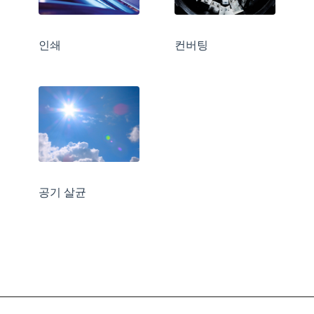
인쇄
컨버팅
공기 살균