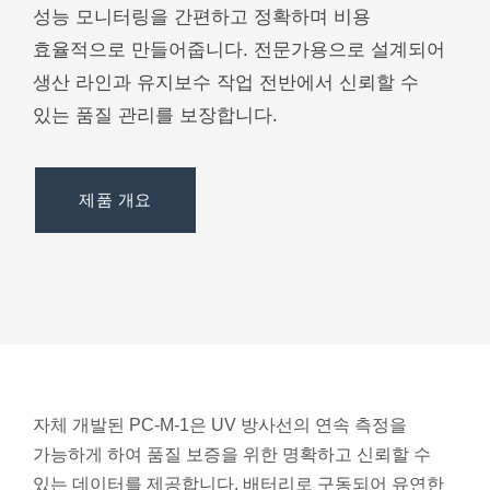
성능 모니터링을 간편하고 정확하며 비용
품질관리
제품
효율적으로 만들어줍니다. 전문가용으로 설계되어
생산 라인과 유지보수 작업 전반에서 신뢰할 수
있는 품질 관리를 보장합니다.
다운로드
도움이 필요하십니까? 연락처 :
제품 개요
Phone:
+82 02-6369-9183
이메일:
Ljh0302@gmail.com
도움이 필요하십니까? 연락처 :
문의
Phone:
+82 02-6369-9183
이메일:
Ljh0302@gmail.com
자체 개발된 PC-M-1은 UV 방사선의 연속 측정을
가능하게 하여 품질 보증을 위한 명확하고 신뢰할 수
문의
있는 데이터를 제공합니다. 배터리로 구동되어 유연한