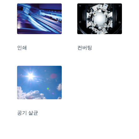
인쇄
컨버팅
공기 살균