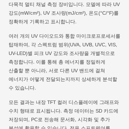
다목적 멀티 채널 측정 장비입니다. 모델에 따라 UV
품질관리
제품
강도(mW/cm²), UV 조사량(mJ/cm²), 온도(°C/°F)를
정확하게 기록하고 표시합니다.
여러 개의 UV 다이오드와 통합 마이크로프로세서를
다운로드
탑재하여, 각 스펙트럼 범위(UVA, UVB, UVC, VIS,
도움이 필요하십니까? 연락처 :
UV-LED)별 피크 UV 강도와 조사량을 개별적으로
Phone:
+82 02-6369-9183
측정합니다. 이를 통해 총 에너지를 정밀하게
산출할 뿐 아니라, 서로 다른 UV 밴드에 걸쳐
이메일:
Ljh0302@gmail.com
에너지가 어떻게 전달되는지까지 상세하게 분석할
도움이 필요하십니까? 연락처 :
수 있습니다.
문의
Phone:
+82 02-6369-9183
모든 결과는 내장 TFT 컬러 디스플레이에 그래프와
이메일:
Ljh0302@gmail.com
수치 형태로 표시됩니다. 측정 데이터는 SD 카드에
저장되며, PC로 전송해 문서화, 시각화 및 추가
문의
분석에 활용할 수 있습니다. 전용 소프트웨어를