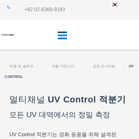
+82 02-6369-9183
제품 및 솔루션
/
제품 카테고리
/
공정 모니터링
/
UV
개요
산업 분야
CONTROL
멀티채널
UV Control 적분기
쿼츠사양
응용 분야
모든 UV 대역에서의 정밀 측정
UV Control 적분기는 경화 응용을 위해 설계된