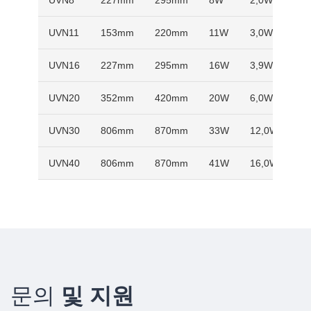
UVN8
227mm
295mm
8W
2,0W
UVN11
153mm
220mm
11W
3,0W
UVN16
227mm
295mm
16W
3,9W
UVN20
352mm
420mm
20W
6,0W
UVN30
806mm
870mm
33W
12,0W
UVN40
806mm
870mm
41W
16,0W
문의
및 지원