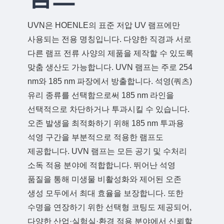
품질관리
제품
UVN은 HOENLE의 표준 저압 UV 램프에만
사용되는 전용 명칭입니다. 다양한 직경과 서로
다른 램프 전류 사양의 제품을 제작할 수 있도록
맞춤 생산도 가능합니다. UVN 램프는 주로 254
다운로드
nm와 185 nm 파장에서 방출합니다. 석영(쿼츠)
도움이 필요하십니까? 연락처 :
유리 종류를 선택함으로써 185 nm 라인을
Phone:
+82 02-6369-9183
선택적으로 차단하거나 투과시킬 수 있습니다.
오존 발생을 최적화하기 위해 185 nm 투과용
이메일:
Ljh0302@gmail.com
석영 구간을 부분적으로 적용한 램프도
도움이 필요하십니까? 연락처 :
제공합니다. UVN 램프는 모든 공기 및 수처리
문의
소독 적용 분야에 적합합니다. 뛰어난 석영
Phone:
+82 02-6369-9183
품질을 통해 미생물 비활성화와 제어된 오존
이메일:
Ljh0302@gmail.com
생성 모두에서 최대 효율을 보장합니다. 또한
수명을 연장하기 위한 선택형 코팅도 제공되어,
문의
다양한 산업·실험실·환경 적용 분야에서 신뢰할