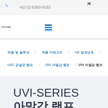
+82 02-6369-9183
제품 및 솔루션
/
제품 카테고리
/
UV 컴포넌트
/
개요
산업 분야
UVC 균살균 램프
/
UVI 아말감 램프
/
UVI 아말감 램프
쿼츠사양
응용 분야
UVI-SERIES
아말감 램프