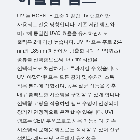
품질관리
제품
UVI는 HOENLE 표준 아말감 UV 램프에만
사용되는 전용 명칭입니다. 기존 저압 램프와
비교해 동일한 UVC 효율을 유지하면서도
출력은 2배 이상 높습니다. UVI 램프는 주로 254
다운로드
nm와 185 nm 파장에서 방출합니다. 석영(쿼츠)
도움이 필요하십니까? 연락처 :
종류를 선택함으로써 185 nm 라인을
Phone:
+82 02-6369-9183
선택적으로 차단하거나 투과시킬 수 있습니다.
UVI 아말감 램프는 모든 공기 및 수처리 소독
이메일:
Ljh0302@gmail.com
적용 분야에 적합하며, 높은 살균 성능을 갖춘
도움이 필요하십니까? 연락처 :
매우 콤팩트한 시스템을 구현할 수 있게 합니다.
문의
선택형 코팅을 적용하면 램프 수명이 연장되어
Phone:
+82 02-6369-9183
장기간 안정적으로 운전할 수 있습니다. UVI
이메일:
Ljh0302@gmail.com
램프는 OEM 부품으로도 사용 가능하며, 기존
시스템의 교체용 램프로도 적용할 수 있어 신규
문의
설치와 레트로핏 모두에서 유연성을