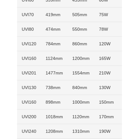
UVI60
359mm
435mm
60W
15W
UVI70
419mm
505mm
75W
20W
UVI80
474mm
550mm
78W
22W
UVI120
784mm
860mm
120W
36W
UVI160
1124mm
1200mm
165W
50W
UVI201
1477mm
1554mm
210W
72W
UVI130
738mm
840mm
130W
41W
UVI160
898mm
1000mm
150mm
50W
UVI200
1018mm
1120mm
170mm
56W
UVI240
1208mm
1310mm
190W
65W