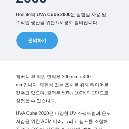
품질관리
제품
Hoenle의
UVA Cube 2000
은 실험실 사용 및
수작업 생산을 위한 UV 경화 챔버입니다.
문의하기
다운로드
도움이 필요하십니까? 연락처 :
Phone:
+82 02-6369-9183
이메일:
Ljh0302@gmail.com
챔버 내부 작업 면적은 300 mm x 400
mm입니다. 재현성 있는 조사를 위해 타이머를
도움이 필요하십니까? 연락처 :
문의
갖추고 있으며, 출력은 50% / 100%의 2단으로
Phone:
+82 02-6369-9183
설정할 수 있습니다.
이메일:
Ljh0302@gmail.com
UVA Cube 2000은 다양한 UV 스펙트럼과 온도
저감을 위한 ACM 미러, 그리고 램프를 조합해
문의