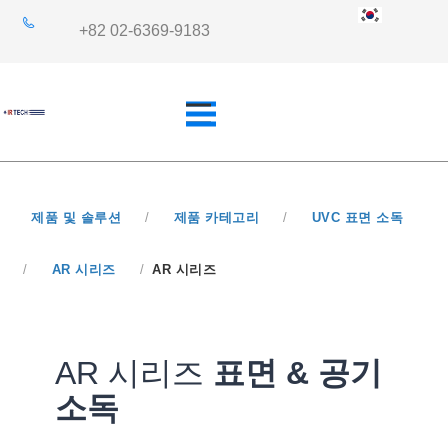
+82 02-6369-9183
제품 및 솔루션
/
제품 카테고리
/
UVC 표면 소독
개요
산업 분야
/
AR 시리즈
/
AR 시리즈
쿼츠사양
응용 분야
AR 시리즈
표면 & 공기
소독