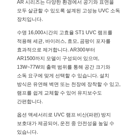
AR 시리즈는 다양한 환경에서 공기와 표면을
품질관리
제품
모두 살균할 수 있도록 설계된 고성능 UVC 소독
장치입니다.
수명 16,000시간의 고효율 ST1 UVC 램프를
적용해 세균, 바이러스, 효모, 곰팡이 포자를
다운로드
효과적으로 제거합니다.
AR300부터
도움이 필요하십니까? 연락처 :
AR1500까지 모델이 구성되어 있으며,
Phone:
+82 02-6369-9183
13W~77W의 출력 범위를 통해 공간 크기와
소독 요구에 맞게 선택할 수 있습니다.
설치
이메일:
Ljh0302@gmail.com
방식은 유연해 벽면 또는 천장에 장착할 수 있고,
도움이 필요하십니까? 연락처 :
램프를 쉽게 교체할 수 있어 유지보수도
문의
간편합니다.
Phone:
+82 02-6369-9183
옵션 액세서리로 UVC 램프 비산(파편) 방지
이메일:
Ljh0302@gmail.com
보호대가 제공되어, 운전 중 안전성을 높일 수
문의
있습니다.