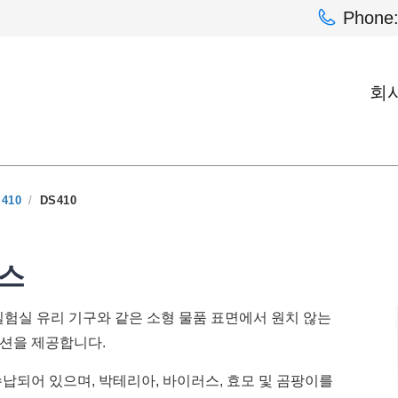
Phon
회
410
/
DS410
츠사양
응용 분야
품질관리
박스
및 실험실 유리 기구와 같은 소형 물품 표면에서 원치 않는
션을 제공합니다.
 :
 :
Phone:
Phone:
+82 02-6369-9183
+82 02-6369-9183
이메일:
이메일:
Ljh0302@gmail.co
Ljh0302@gmail.co
납되어 있으며, 박테리아, 바이러스, 효모 및 곰팡이를