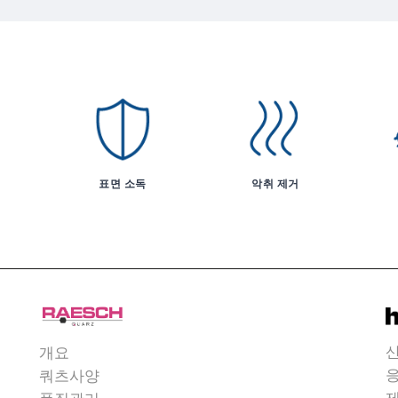
표면 소독
악취 제거
개요
쿼츠사양