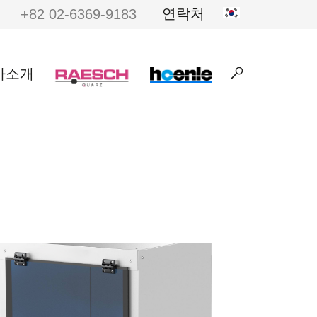
연락처
+82 02-6369-9183
e:
사소개
제품
다운로드
문의
문의
m
m