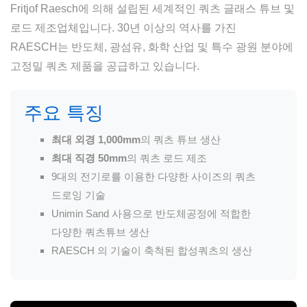
Fritjof Raesch에 의해 설립된 세계적인 쿼츠 글래스 튜브 및
품질관리
제품
로드 제조업체입니다. 30년 이상의 역사를 가진
RAESCH는 반도체, 광섬유, 화학 산업 및 특수 광원 분야에
고정밀 쿼츠 제품을 공급하고 있습니다.
다운로드
주요 특징
도움이 필요하십니까? 연락처 :
최대 외경 1,000mm
의 쿼츠 튜브 생산
Phone:
+82 02-6369-9183
최대 직경 50mm
의 쿼츠 로드 제조
9대의 전기로를 이용한 다양한 사이즈의 쿼츠
이메일:
Ljh0302@gmail.com
드로잉 기술
도움이 필요하십니까? 연락처 :
문의
Unimin Sand 사용으로 반도체공정에 적합한
Phone:
+82 02-6369-9183
다양한 쿼츠튜브 생산
RAESCH 의 기술이 축척된 합성쿼츠의 생산
이메일:
Ljh0302@gmail.com
문의